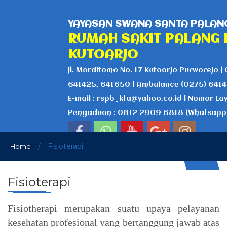
YAYASAN SWANA SANTA PALANG
RUMAH SAKIT PALANG 
KUTOARJO
Jl. Marditomo No. 17 Kutoarjo Purworejo | 
641425, 641650 | Ambulance (0275) 641
E-mail : rspb_kta@yahoo.co.id | Nomor La
Pengaduan : 0812 2909 6818 (Whatsapp
/
Fisioterapi
Home
Fisioterapi
Fisiotherapi merupakan suatu upaya pelayanan
kesehatan profesional yang bertanggung jawab atas