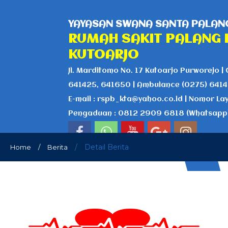
YAYASAN SWANA SANTA PALANG
RUMAH SAKIT PALANG 
KUTOARJO
Jl. Marditomo No. 17 Kutoarjo Purworejo | 
641425, 641650 | Ambulance (0275) 641
E-mail : rspb_kta@yahoo.co.id | Nomor La
Pengaduan : 0812 2909 6818 (Whatsapp
/
Detail Berita
Home
/
Berita