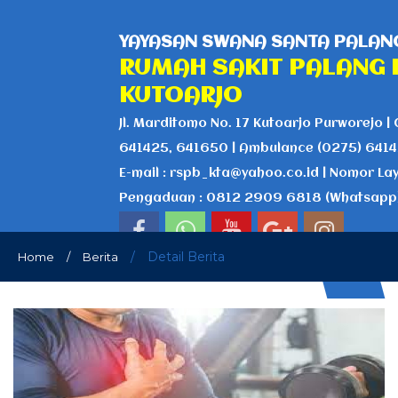
YAYASAN SWANA SANTA PALANG
RUMAH SAKIT PALANG 
KUTOARJO
Jl. Marditomo No. 17 Kutoarjo Purworejo | 
641425, 641650 | Ambulance (0275) 641
E-mail : rspb_kta@yahoo.co.id | Nomor La
Pengaduan : 0812 2909 6818 (Whatsapp
/
Detail Berita
Home
/
Berita