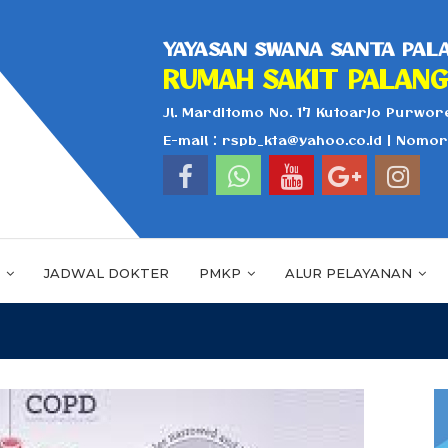
YAYASAN SWANA SANTA PALA
RUMAH SAKIT PALANG
Jl. Marditomo No. 17 Kutoarjo Purwore
E-mail : rspb_kta@yahoo.co.id | Nomo
K
JADWAL DOKTER
PMKP
ALUR PELAYANAN