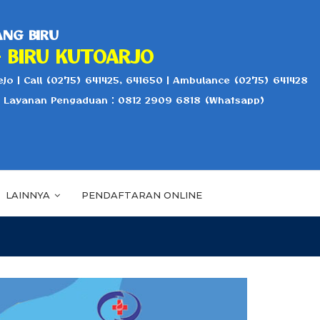
NG BIRU
 BIRU KUTOARJO
jo | Call (0275) 641425, 641650 | Ambulance (0275) 641428
r Layanan Pengaduan : 0812 2909 6818 (Whatsapp)
LAINNYA
PENDAFTARAN ONLINE