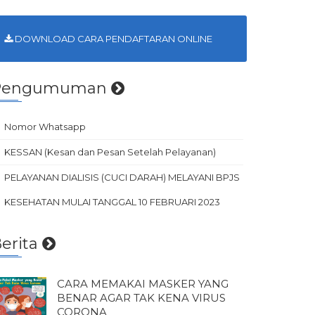
DOWNLOAD CARA PENDAFTARAN ONLINE
Pengumuman
Nomor Whatsapp
KESSAN (Kesan dan Pesan Setelah Pelayanan)
PELAYANAN DIALISIS (CUCI DARAH) MELAYANI BPJS
KESEHATAN MULAI TANGGAL 10 FEBRUARI 2023
erita
CARA MEMAKAI MASKER YANG
BENAR AGAR TAK KENA VIRUS
CORONA