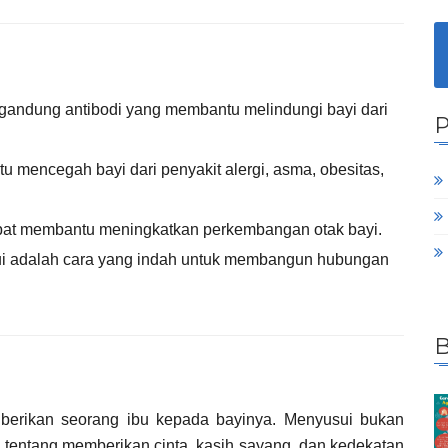
andung antibodi yang membantu melindungi bayi dari
mencegah bayi dari penyakit alergi, asma, obesitas,
at membantu meningkatkan perkembangan otak bayi.
 adalah cara yang indah untuk membangun hubungan
B
iberikan seorang ibu kepada bayinya. Menyusui bukan
 tentang memberikan cinta, kasih sayang, dan kedekatan