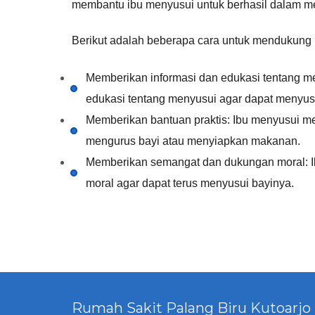
membantu ibu menyusui untuk berhasil dalam m
Berikut adalah beberapa cara untuk mendukung 
Memberikan informasi dan edukasi tentang m
edukasi tentang menyusui agar dapat menyus
Memberikan bantuan praktis:
Ibu menyusui me
mengurus bayi atau menyiapkan makanan.
Memberikan semangat dan dukungan moral:
I
moral agar dapat terus menyusui bayinya.
Rumah Sakit Palang Biru Kutoarjo