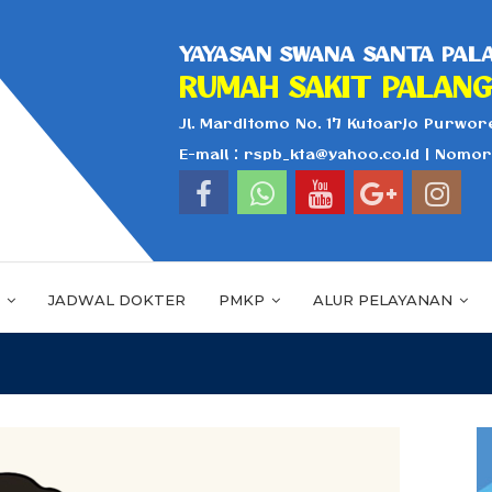
YAYASAN SWANA SANTA PALA
RUMAH SAKIT PALANG
Jl. Marditomo No. 17 Kutoarjo Purwore
E-mail : rspb_kta@yahoo.co.id | Nomo
K
JADWAL DOKTER
PMKP
ALUR PELAYANAN