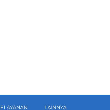
ELAYANAN
LAINNYA