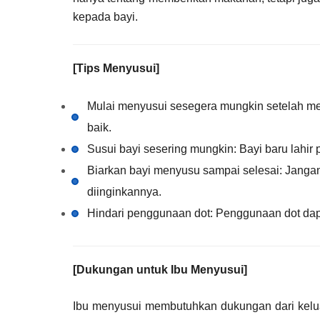
kepada bayi.
[Tips Menyusui]
Mulai menyusui sesegera mungkin setelah me
baik.
Susui bayi sesering mungkin:
Bayi baru lahir 
Biarkan bayi menyusu sampai selesai:
Jangan
diinginkannya.
Hindari penggunaan dot:
Penggunaan dot dap
[Dukungan untuk Ibu Menyusui]
Ibu menyusui membutuhkan dukungan dari kelua