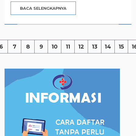
BACA SELENGKAPNYA
6
7
8
9
10
11
12
13
14
15
1