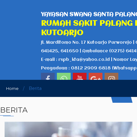
YAYASAN SWANA SANTA PALANG
RUMAH SAKIT PALANG 
KUTOARJO
Jl. Marditomo No. 17 Kutoarjo Purworejo | 
641425, 641650 | Ambulance (0275) 641
E-mail : rspb_kta@yahoo.co.id | Nomor La
Pengaduan : 0812 2909 6818 (Whatsapp
/
Berita
Home
BERITA