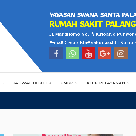
YAYASAN SWANA SANTA PALA
RUMAH SAKIT PALANG
Jl. Marditomo No. 17 Kutoarjo Purwore
E-mail : rspb_kta@yahoo.co.id | Nomo
K
JADWAL DOKTER
PMKP
ALUR PELAYANAN