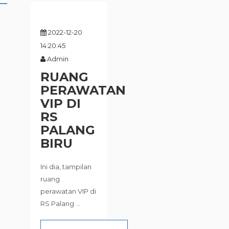
2022-12-20
14:20:45
Admin
RUANG
PERAWATAN
VIP DI
RS
PALANG
BIRU
Ini dia, tampilan
ruang
perawatan VIP di
RS Palang ...