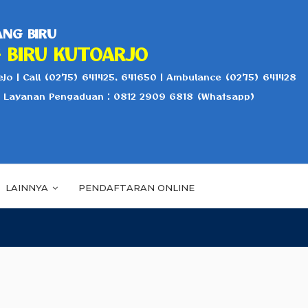
NG BIRU
 BIRU KUTOARJO
jo | Call (0275) 641425, 641650 | Ambulance (0275) 641428
r Layanan Pengaduan : 0812 2909 6818 (Whatsapp)
LAINNYA
PENDAFTARAN ONLINE