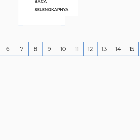
BACA
SELENGKAPNYA
6
7
8
9
10
11
12
13
14
15